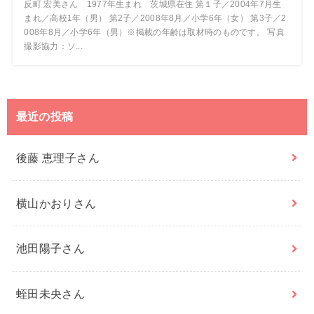
反町 宏美さん 1977年生まれ 茨城県在住 第１子／2004年7月生
まれ／高校1年（男） 第2子／2008年8月／小学6年（女） 第3子／2
008年8月／小学6年（男）※掲載の年齢は取材時のものです。 写真
撮影協力：ソ...
最近の投稿
後藤 恵理子さん
横山かおりさん
池田陽子さん
蛭田未央さん