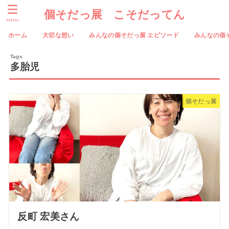
個そだっ展 こそだってん
MENU
ホーム
大切な想い
みんなの個そだっ展 エピソード
みんなの個
多胎児
個そだっ展
反町 宏美さん